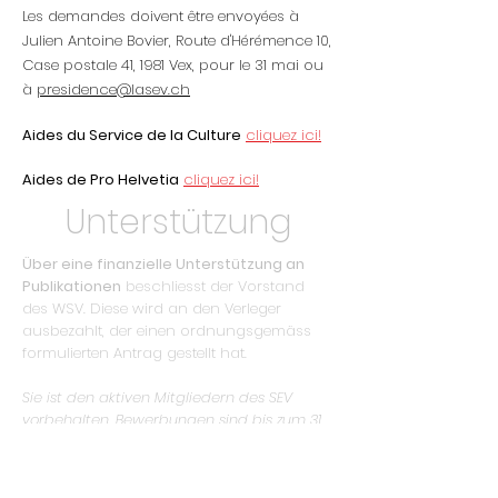
Les demandes doivent être envoyées à
Julien Antoine Bovier, Route d'Hérémence 10,
Case postale 41, 1981 Vex, pour le 31 mai ou
à
presidence@lasev.ch
Aides du Service de la Culture
cliquez ici!
Aides de Pro Helvetia
cliquez ici!
Unterstützung
Über eine finanzielle Unterstützung an
Publikationen
beschliesst der Vorstand
des WSV. Diese wird an den Verleger
ausbezahlt, der einen ordnungsgemäss
formulierten Antrag gestellt hat.
Sie ist den aktiven Mitgliedern des SEV
vorbehalten. Bewerbungen sind bis zum 31.
Mai an Julien Antoine Bovier, Route
d'Hérémence 10, Case postale 41, 1981 Vex
, zu
richten.