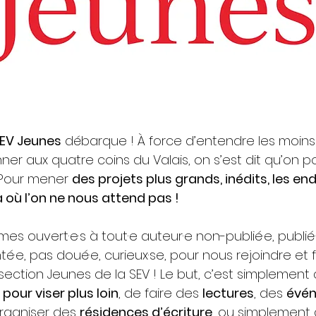
 SEV Jeunes
débarque ! À force d’entendre les moins
nner aux quatre coins du Valais, on s’est dit qu’on po
! Pour mener
des projets plus grands, inédits, les en
 où l’on ne nous attend pas !
s ouvert·e·s à tout·e auteur·e non-publié·e, publié·
é·e, pas doué·e, curieux·se, pour nous rejoindre et f
 section Jeunes de la SEV ! Le but, c’est simplement
pour viser plus loin
, de faire des
lectures
, des
évé
rganiser des
résidences d’écriture
, ou simplement