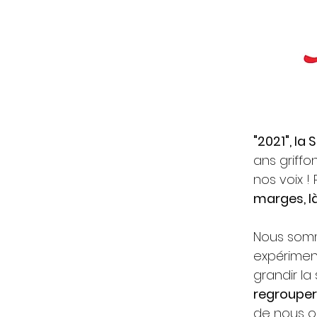
"2021", la
ans griffo
nos voix 
marges, là
Nous somme
expériment
grandir la
regrouper 
de nous o