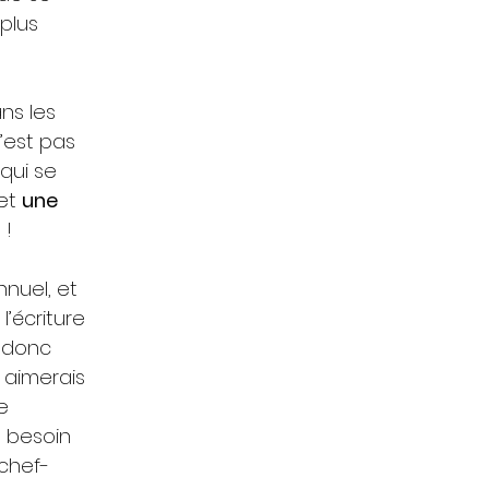
 plus
ns les
’est pas
qui se
 et
une
 !
nnuel, et
 l’écriture
e donc
, aimerais
e
t besoin
 chef-