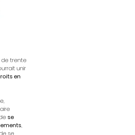
 de trente
urrait unir
droits en
e,
aire
 de
se
nements
,
 de se