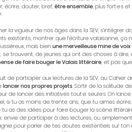
, écrire, douter, bref,
être ensemble
, plus fort·e·s et
!
r la vigueur de nos âges dans la SEV, s’intégrer da
 existants, montrer que l’écriture valaisanne, ça n
ussiéreux, mais bien
une merveilleuse mine de voix
 se trouvent, de jeunes qui ont des choses à dire,
nse de faire bouger le Valais littéraire
, et pas que
uit de participer aux lectures de la SEV, au Cahier a
de
lancer nos propres projets
. Sortir de la solitude de
eur de lancer des initiatives tout·e· seul·e·s. On lanc
l, si tu as moins de trente ans, que tu aimes écrire
e tu as des idées pour faire bouger la scène littérair
, envie de participer à des lectures, ou simplemen
ie pour parler de tes doutes existentiels sur ton