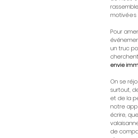
rassembler
motivé·e·s 
Pour amene
événements
un truc po
cherchent,
envie imme
On se réjo
surtout, 
et de la p
notre appe
écrire, qu
valaisanne
de compagn