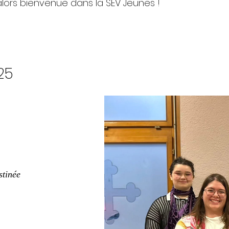
lors bienvenue dans la SEV Jeunes !
25
stinée